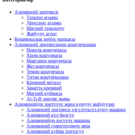
Алюминий эритмеси
Тазалоо агымы
Дроссинг агымы
Магний тазалоочу
Жабуучу агент
Керамикалык көбүк чыпкасы
Алюминий эритмесинин кошумчалары
Никель кошумчасы
Хром кошулмасы
Марганец кошумчасы
Жез кошумчасы
Темир кошумчасы
Титан кошумчалары
Кремний металл
Заматта кремний
Магний куймасы
Al-Ti-B эритме зымы
Алюминийди эритүүчү жана куюучу жабдуулар
Алюминий эритмеси үзгүлтүксүз куюу машина
Алюминий күл бөлгүч
Алюминийди кесүүчү машина
Алюминий гомогендөөчү меш
Алюминий куйма топтогуч