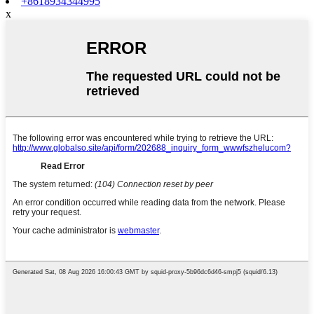
+8618934344995
x