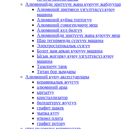
Алюминийди эритүүчү жана куюучу жабдуулар
Алюминий эритмеси үзгүлтүксүз куюу
машина
Алюминий куйма топтогуч
Алюминий гомогендөөчү меш
Алюминий күл бөлгүч
Алюминийди эритүүчү жана куюучу меш
Шар тегирменди сүзүүчү машина
Электростатикалык сүзгүч
Болот зым аркан куюучу машина
Ысык жогорку куюу үзгүлтүксүз куюу
машина
Тазалоочу танк
Титан бор зымдары
Алюминий куюу аксессуарлары
керамикалык жуугуч
алюминий араа
ыргытуу
кристаллизатор
бөлүштүрүү жуугуч
графит шакек
чыпка куту
өткөөл плита
графит ротору
отко чыдамдуу материалдар