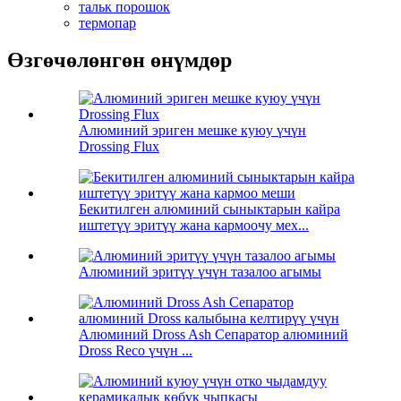
тальк порошок
термопар
Өзгөчөлөнгөн өнүмдөр
Алюминий эриген мешке куюу үчүн
Drossing Flux
Бекитилген алюминий сыныктарын кайра
иштетүү эритүү жана кармоочу мех...
Алюминий эритүү үчүн тазалоо агымы
Алюминий Dross Ash Сепаратор алюминий
Dross Reco үчүн ...