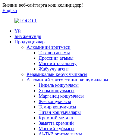
Биздин веб-сайттарга кош келиңиздер!
English
Үй
Биз жөнүндө
Продукциялар
Алюминий эритмеси
Тазалоо агымы
Дроссинг агымы
Магний тазалоочу
Жабуучу агент
Керамикалык көбүк чыпкасы
Алюминий эритмесинин кошумчалары
Никель кошумчасы
Хром кошулмасы
Марганец кошумчасы
Жез кошумчасы
Темир кошумчасы
Титан кошумчалары
Кремний металл
Заматта кремний
Магний куймасы
Al-Ti-B эритме зымы