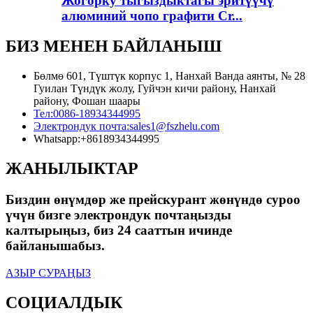
Жогорку тыгыздыктагы эритүүчү
алюминий чопо графити Cr...
БИЗ МЕНЕН БАЙЛАНЫШ
Бөлмө 601, Түштүк корпус 1, Нанхай Ванда аянты, № 28
Гуилан Түндүк жолу, Гуйчэн кичи району, Нанхай
району, Фошан шаары
Тел:
0086-18934344995
Электрондук почта:
sales1@fszhelu.com
Whatsapp:
+8618934344995
ЖАНЫЛЫКТАР
Биздин өнүмдөр же прейскурант жөнүндө суроо
үчүн бизге электрондук почтаңызды
калтырыңыз, биз 24 сааттын ичинде
байланышабыз.
АЗЫР СУРАҢЫЗ
СОЦИАЛДЫК