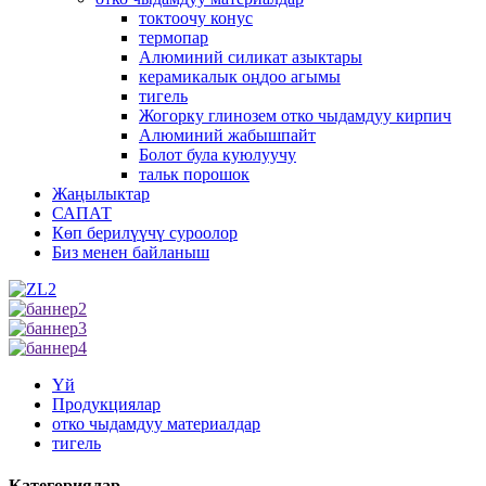
токтоочу конус
термопар
Алюминий силикат азыктары
керамикалык оңдоо агымы
тигель
Жогорку глинозем отко чыдамдуу кирпич
Алюминий жабышпайт
Болот була куюлуучу
тальк порошок
Жаңылыктар
САПАТ
Көп берилүүчү суроолор
Биз менен байланыш
Үй
Продукциялар
отко чыдамдуу материалдар
тигель
Категориялар