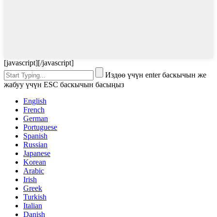
[javascript]
[/javascript]
Издөө үчүн enter баскычын же
жабуу үчүн ESC баскычын басыңыз
English
French
German
Portuguese
Spanish
Russian
Japanese
Korean
Arabic
Irish
Greek
Turkish
Italian
Danish