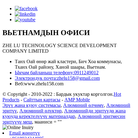
ВЬЕТНАМДЫН ОФИСИ
ZHE LU TECHNOLOGY SCIENCE DEVELOPMENT
COMPANY LIMITED
Танх Оай өнөр жай кластери, Бич Хоа коммунасы,
Тханх Оай району, Ханой шаары, Вьетнам.
Ыкчам байланыш телефону:
0911249012
Электрондук почта:
zhelu158@gmail.com
Веб:
www.zhelu158.com
© Copyright - 2010-2022 : Бардык укуктар корголгон.
Hot
Products
-
Сайттын картасы
-
AMP Mobile
Эрүү жана куюу системасы
,
Алюминий өлчөмү
,
Алюминий
эритүү
,
Алюминий өлүктөр
,
Алюминийди эритүүдө жана
куюуда керектелүүчү материалдар
,
Алюминий эритмесин
эритүүчү меш
, мааниси = ""
Email жөнөтүү