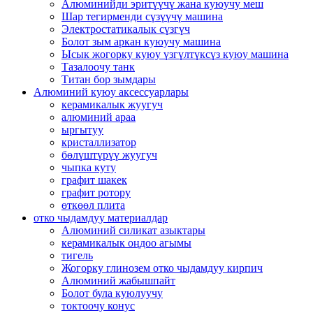
Алюминийди эритүүчү жана куюучу меш
Шар тегирменди сүзүүчү машина
Электростатикалык сүзгүч
Болот зым аркан куюучу машина
Ысык жогорку куюу үзгүлтүксүз куюу машина
Тазалоочу танк
Титан бор зымдары
Алюминий куюу аксессуарлары
керамикалык жуугуч
алюминий араа
ыргытуу
кристаллизатор
бөлүштүрүү жуугуч
чыпка куту
графит шакек
графит ротору
өткөөл плита
отко чыдамдуу материалдар
Алюминий силикат азыктары
керамикалык оңдоо агымы
тигель
Жогорку глинозем отко чыдамдуу кирпич
Алюминий жабышпайт
Болот була куюлуучу
токтоочу конус