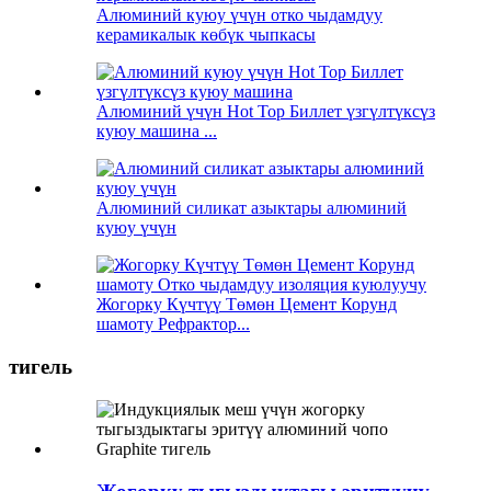
Алюминий куюу үчүн отко чыдамдуу
керамикалык көбүк чыпкасы
Алюминий үчүн Hot Top Биллет үзгүлтүксүз
куюу машина ...
Алюминий силикат азыктары алюминий
куюу үчүн
Жогорку Күчтүү Төмөн Цемент Корунд
шамоту Рефрактор...
тигель